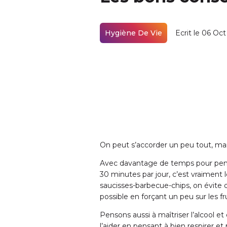
Hygiène De Vie
Ecrit le 06 Oc
On peut s’accorder un peu tout, mais
Avec davantage de temps pour penser
30 minutes par jour, c’est vraimen
saucisses-barbecue-chips, on évite qu
possible en forçant un peu sur les f
Pensons aussi à maîtriser l’alcool et
l’aider en pensant à bien respirer e