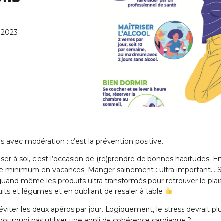
t 2023
 avec modération : c’est la prévention positive.
 à soi, c’est l’occasion de (re)prendre de bonnes habitudes. En
t le minimum en vacances. Manger sainement : ultra important… 
and même les produits ultra transformés pour retrouver le plaisir 
ruits et légumes et en oubliant de resaler à table
 éviter les deux apéros par jour. Logiquement, le stress devrait pl
t pourquoi pas utiliser une appli de cohérence cardiaque ?