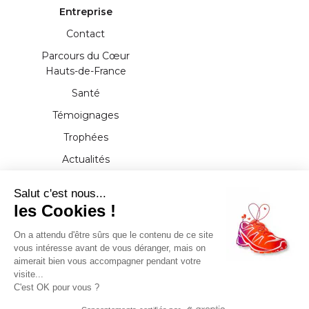
Entreprise
Contact
Parcours du Cœur
Hauts-de-France
Santé
Témoignages
Trophées
Actualités
Presse
Salut c'est nous...
Documents
les Cookies !
Partenaires
On a attendu d'être sûrs que le contenu de ce site
vous intéresse avant de vous déranger, mais on
aimerait bien vous accompagner pendant votre
visite...
Tous droits réservés - 2021 - Parcours du Cœur
C'est OK pour vous ?
Hauts-de-France