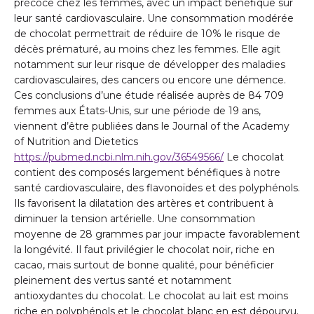
précoce chez les femmes, avec un impact bénéfique sur
leur santé cardiovasculaire. Une consommation modérée
de chocolat permettrait de réduire de 10% le risque de
décès prématuré, au moins chez les femmes. Elle agit
notamment sur leur risque de développer des maladies
cardiovasculaires, des cancers ou encore une démence.
Ces conclusions d’une étude réalisée auprès de 84 709
femmes aux États-Unis, sur une période de 19 ans,
viennent d’être publiées dans le Journal of the Academy
of Nutrition and Dietetics
https://pubmed.ncbi.nlm.nih.gov/36549566/
Le chocolat
contient des composés largement bénéfiques à notre
santé cardiovasculaire, des flavonoïdes et des polyphénols.
Ils favorisent la dilatation des artères et contribuent à
diminuer la tension artérielle. Une consommation
moyenne de 28 grammes par jour impacte favorablement
la longévité. Il faut privilégier le chocolat noir, riche en
cacao, mais surtout de bonne qualité, pour bénéficier
pleinement des vertus santé et notamment
antioxydantes du chocolat. Le chocolat au lait est moins
riche en polyphénols et le chocolat blanc en est dépourvu.