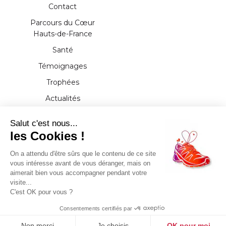
Contact
Parcours du Cœur
Hauts-de-France
Santé
Témoignages
Trophées
Actualités
Presse
Salut c'est nous...
Documents
les Cookies !
Partenaires
On a attendu d'être sûrs que le contenu de ce site
vous intéresse avant de vous déranger, mais on
aimerait bien vous accompagner pendant votre
visite...
Tous droits réservés - 2021 - Parcours du Cœur
C'est OK pour vous ?
Hauts-de-France
Mentions légales
-
RGPD
Plan de site
Consentements certifiés par
Non merci
Je choisis
OK pour moi